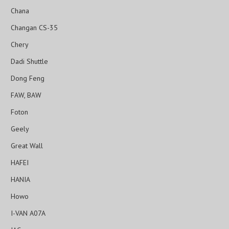
Chana
Changan CS-35
Chery
Dadi Shuttle
Dong Feng
FAW, BAW
Foton
Geely
Great Wall
HAFEI
HANIA
Howo
I-VAN A07A