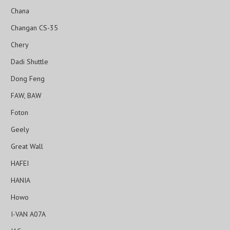
Chana
Changan CS-35
Chery
Dadi Shuttle
Dong Feng
FAW, BAW
Foton
Geely
Great Wall
HAFEI
HANIA
Howo
I-VAN A07A