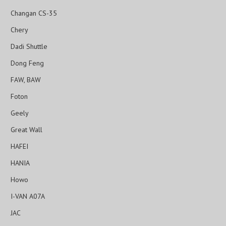
Changan CS-35
Chery
Dadi Shuttle
Dong Feng
FAW, BAW
Foton
Geely
Great Wall
HAFEI
HANIA
Howo
I-VAN A07A
JAC