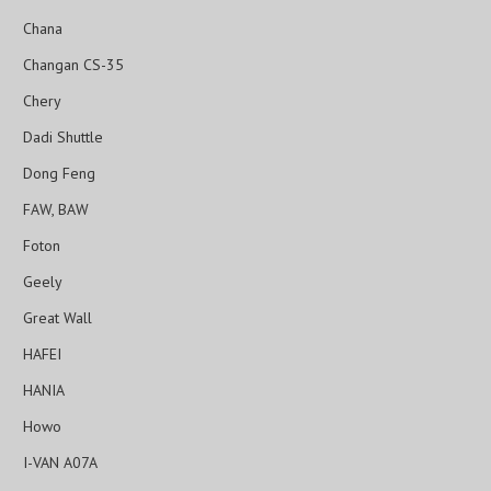
Chana
Changan CS-35
Chery
Dadi Shuttle
Dong Feng
FAW, BAW
Foton
Geely
Great Wall
HAFEI
HANIA
Howo
I-VAN A07A