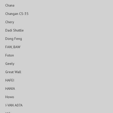
Chana
Changan CS-35
Chery
Dadi Shuttle
Dong Feng
FAW, BAW
Foton
Geely
Great Wall
HAFEI
HANIA
Howo
I-VAN A07A