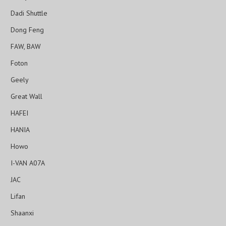
Dadi Shuttle
Dong Feng
FAW, BAW
Foton
Geely
Great Wall
HAFEI
HANIA
Howo
I-VAN A07A
JAC
Lifan
Shaanxi