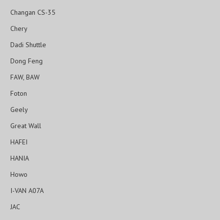
Changan CS-35
Chery
Dadi Shuttle
Dong Feng
FAW, BAW
Foton
Geely
Great Wall
HAFEI
HANIA
Howo
I-VAN A07A
JAC