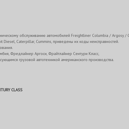
ическому обслуживанию автомобилей Freightliner Columbia / Аrgosy / C
 Diesel, Caterpillar, Cummins, приведены их коды неисправностей.
ования.
мбия, Фредлайнер Аргоси, Фрайтлайнер Сентури Класс,
есующимся грузовой автотехникой американского производства.
ENTURY CLASS