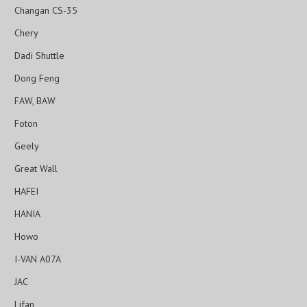
Changan CS-35
Chery
Dadi Shuttle
Dong Feng
FAW, BAW
Foton
Geely
Great Wall
HAFEI
HANIA
Howo
I-VAN A07A
JAC
Lifan