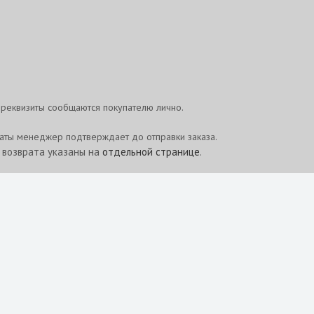
реквизиты сообщаются покупателю лично.
латы менеджер подтверждает до отправки заказа.
и возврата указаны на
отдельной странице
.