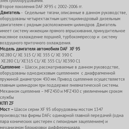
электрооборудования.
Второе поколения DAF XF95 с 2002-2006 гг.
Двигатель
- Седельные тягачи, описанные в данном руководстве,
оборудованы четырехтактным шестицилиндровый дизельным
двигателем с рядным расположением цилиндров. Двигатель
имеет систему инжекции прямого впрыскивания, принудительное
масляное охлаждение поршней, турбокомпрессор и систему
воздушного приточного охлаждения.
Модель двигателя
автомобиля
DAF
XF 95
XE280 С/ XE 315 С/ XE 355 С/ XE 390 С
XE280 С1/ XE315 С1/ XE 355 С1/ XE390 С1
Сцепление
– Шасси, рассматриваемые в данном руководстве,
оборудованы однодисковым сцеплением с диафрагменной
пружиной диаметром 430 мм. Привод сцепления осуществляется
главным цилиндром при поддержке пневматической системы.
Механизм сцепления – MFZ430 и MFZ430 с увеличенным сроком
службы
КПП
ZF
Мост –
Шасси серии XF 95 оборудованы мостом 1347
производства фирмы DAFс одинарной главной передачей (одна
пара конических шестерен с гипоидным зацеплением) и
механизмом блокировки дифференциала.