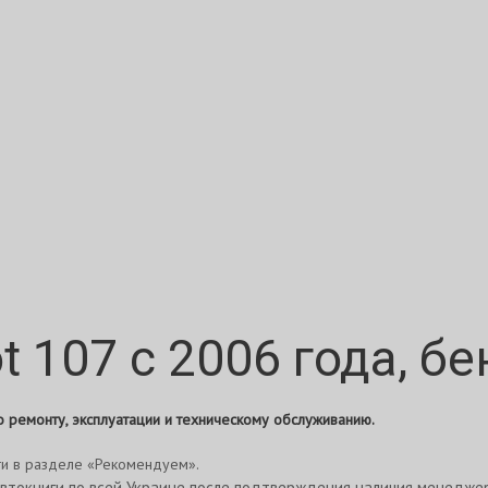
 107 с 2006 года, бе
по ремонту, эксплуатации и техническому обслуживанию.
ги в разделе «Рекомендуем».
втокниги по всей Украине после подтверждения наличия менедже